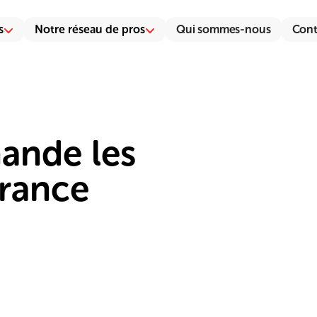
s
Notre réseau de pros
Qui sommes-nous
Cont
ande les
urance