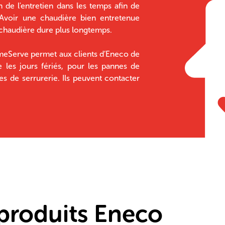
n de l'entretien dans les temps afin de
s. Avoir une chaudière bien entretenue
 chaudière dure plus longtemps.
omeServe permet aux clients d’Eneco de
 les jours fériés, pour les pannes de
es de serrurerie. Ils peuvent contacter
roduits Eneco